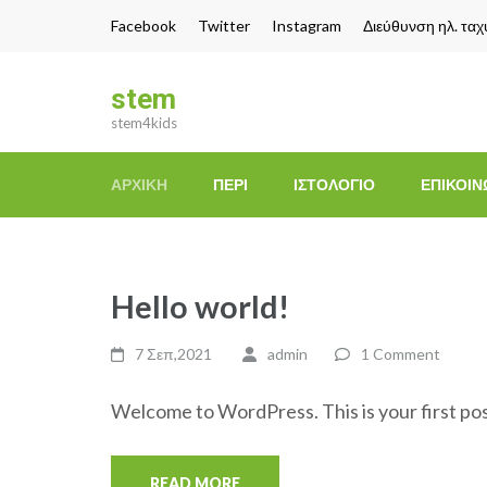
Skip
Facebook
Twitter
Instagram
Διεύθυνση ηλ. τα
to
content
stem
(Press
stem4kids
Enter)
ΑΡΧΙΚΉ
ΠΕΡΊ
ΙΣΤΟΛΌΓΙΟ
ΕΠΙΚΟΙΝ
Hello world!
7 Σεπ,2021
admin
1 Comment
Welcome to WordPress. This is your first post.
READ MORE